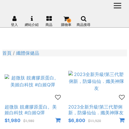
0
登入
網站介紹
商品
購物車
商品搜尋
首頁
纖體保健品
超微肽 靚膚膠原蛋白。美
2023全新升級!第三代塑俐
姬白科技 #白姬Q彈
新，防爆仙仙．孅美神隊友
$1,980
$6,800
$1,980
$11,920